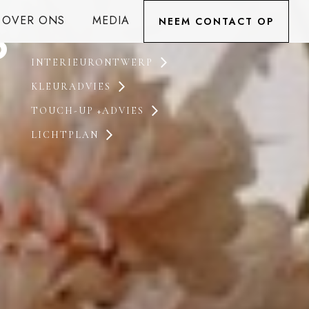
s
OVER ONS
MEDIA
NEEM CONTACT OP
INTERIEURONTWERP
KLEURADVIES
TOUCH-UP +ADVIES
LICHTPLAN